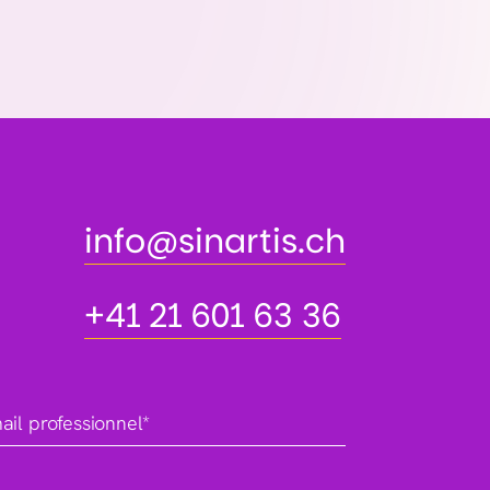
info@sinartis.ch
info@sinartis.ch
+41 21 601 63 36
+41 21 601 63 36
ail professionnel*