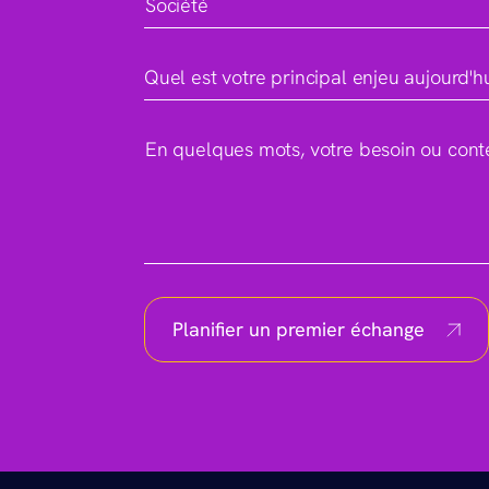
Société
Quel est votre principal enjeu aujourd'h
En quelques mots, votre besoin ou cont
Planifier un premier échange