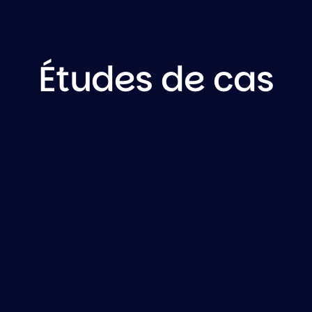
Études de cas