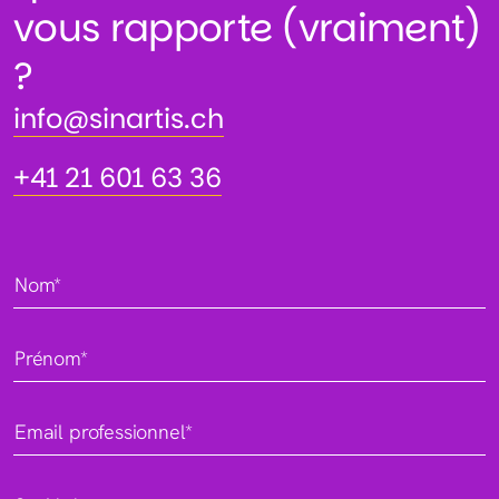
vous rapporte (vraiment)
?
info@sinartis.ch
info@sinartis.ch
+41 21 601 63 36
+41 21 601 63 36
Nom*
Prénom*
Email professionnel*