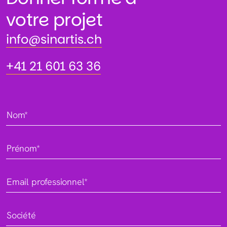
votre projet
info@sinartis.ch
info@sinartis.ch
+41 21 601 63 36
+41 21 601 63 36
Nom*
Prénom*
Email professionnel*
Société