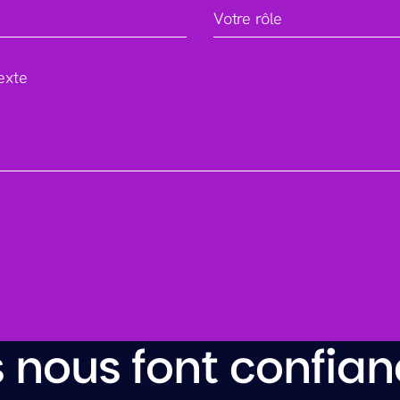
Votre rôle
exte
ls nous font confia