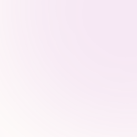
Donnée
structuration, citation
access
thémat
Ce que nous
Contenus & structure IA-
ready
Structuration Hn, logique éditoriale
paragraphes courts