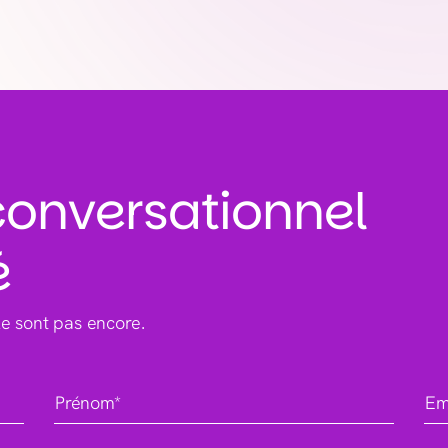
 conversationnel
é
le sont pas encore.
Prénom*
Em