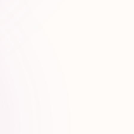
t-
Monitoring &
lés
adaptation continue
Tests de prompts, suivi des
ion IA,
réponses IA, dashboard de visibilité