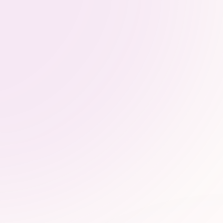
s structurées (schema.org),
positionnement par intention
ibilité, positionnement
ique clair
 mettons en place
Données enrichies
Schema.org, balisage JSON-LD, FAQ
markup
,
Intégration de snippets et citations