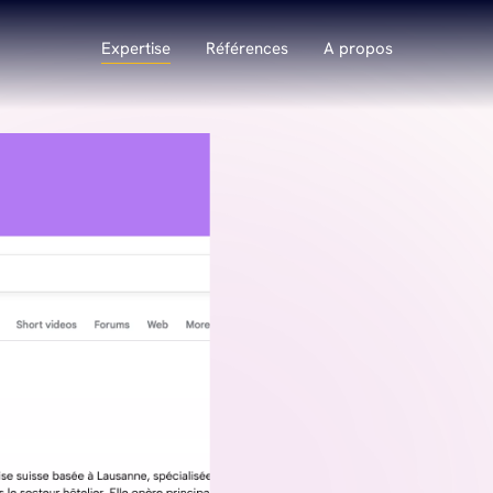
Main navigati
Expertise
Références
A propos
GIE
GROWTH
Growth & Performance
SEO
 Digitales
GEO
IA
SEA
e
Social Media Marketing
L’IA génère… à partir de ce
Data Science
qu’elle com