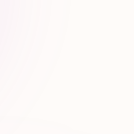
IA
Moteurs ciblés & outils
ChatGPT, Copilot, Perplexity, SGE
Monitoring GEO & prompts testés
Dashboards de visibilité IA