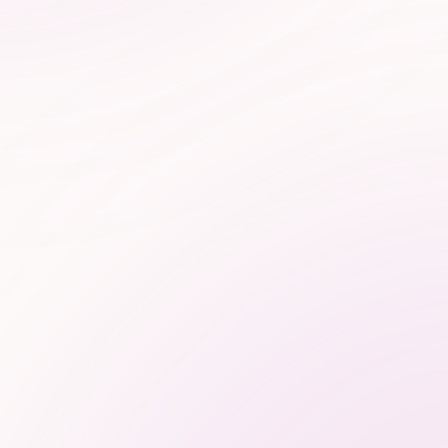
IA-ready
Accessibilité IA (voix, multimodal)
A quoi ca sert?
RENFORCER VOTRE AUTORITÉ
SECTORIELLE
Devenir une source validée et