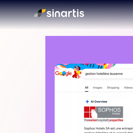
STRATÉGIE
TECHNOLO
Expérience Client
Commerce
Design
Plateformes
Stratégie
Intégration 
Innovation
Technologi