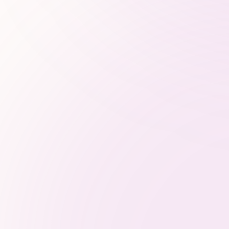
Une méthode structurée
pour être visi
Audit IA des contenus
Opt
existant
sém
tec
Analyse de présence dans les
moteurs IA, lisibilité machine,