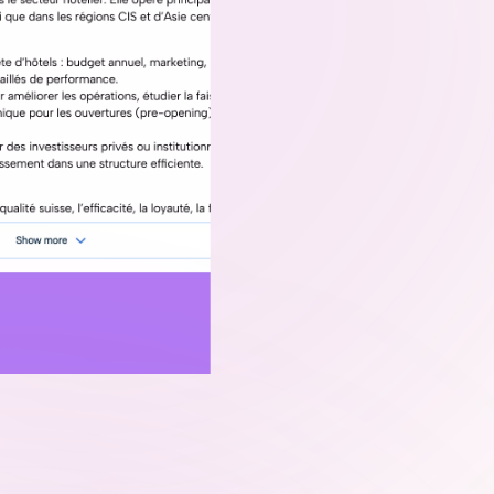
Nous structurons vos conte
données pour qu’elles soien
moteurs d’IA.
Il ne s’agit plus d’indexat
cohérence de marque et de 