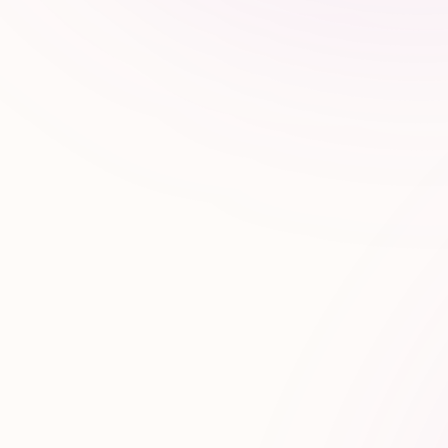
Titres & phrases optimisées pour
promptabilité
Rédaction synthétique, assertive,
fiable
ÊTRE CITÉ DANS CHATGPT,
PERPLEXITY, COPILOT OU CLAUDE
Quand vos clients posent une