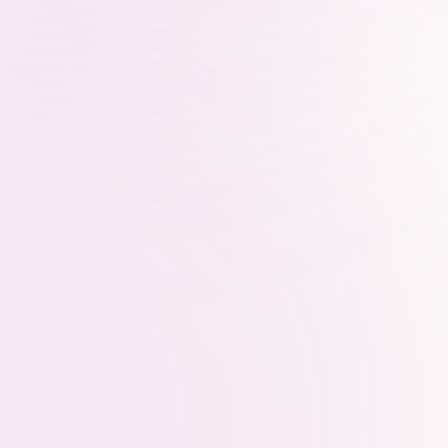
ble par les IA
imisation
Stratégie “promp
antique &
based” & topics c
hnique
Identification des requêtes
utilisateurs, audit de générat