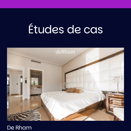
Études de cas
de Rham
P