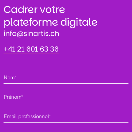
Cadrer votre
plateforme digitale
info@sinartis.ch
info@sinartis.ch
+41 21 601 63 36
+41 21 601 63 36
Nom*
Prénom*
Email professionnel*