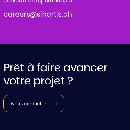
candidature spontanée à :
careers@sinartis.ch
careers@sinartis.ch
Prêt à faire avancer
votre projet ?
Nous contacter
Footer Menu